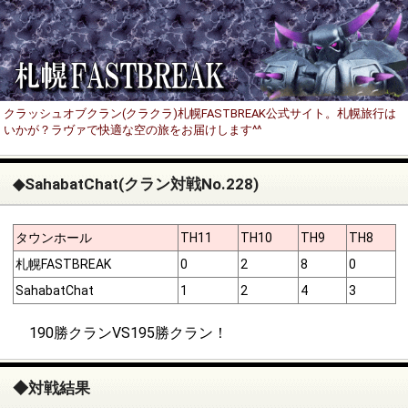
クラッシュオブクラン(クラクラ)札幌FASTBREAK公式サイト。札幌旅行は
いかが？ラヴァで快適な空の旅をお届けします^^
◆SahabatChat(クラン対戦No.228)
タウンホール
TH11
TH10
TH9
TH8
札幌FASTBREAK
0
2
8
0
SahabatChat
1
2
4
3
190勝クランVS195勝クラン！
◆対戦結果